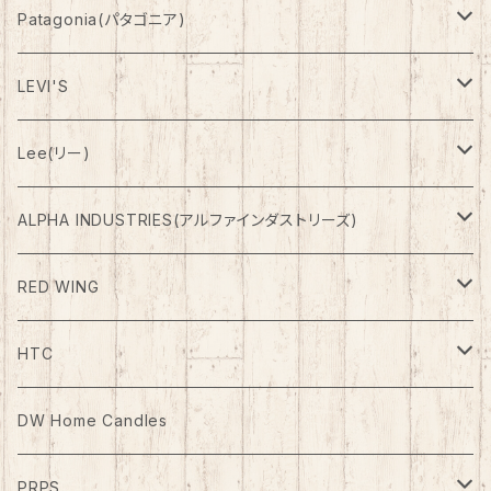
Patagonia(パタゴニア)
Outer(アウター)
LEVI'S
Down(ダウン)
Pants(パンツ)
Denim Pants
Lee(リー)
Fleese(フリース)
Shorts(ショーツ)
ETC Pants
Outer(アウター)
ALPHA INDUSTRIES(アルファインダストリーズ)
Outer(アウター)
RED WING
Boots
HTC
ケア用品
Belt（ベルト）
DW Home Candles
PRPS