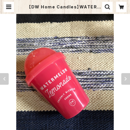
【DW Home Candles】WATERM
ELON LEMONADE 4.3oz【アロマ
キャンドル】 | NEWPORT