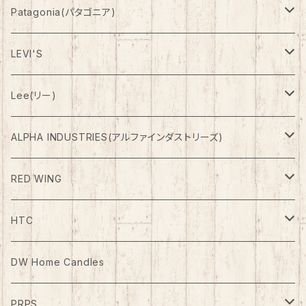
Patagonia(パタゴニア)
Outer(アウター)
LEVI'S
Down(ダウン)
Pants(パンツ)
Denim Pants
Lee(リー)
Fleese(フリース)
Shorts(ショーツ)
ETC Pants
Outer(アウター)
ALPHA INDUSTRIES(アルファインダストリーズ)
Outer(アウター)
RED WING
Boots
HTC
ケア用品
Belt（ベルト）
DW Home Candles
PRPS