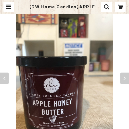
【DW Home Candles】APPLE H
ONEY BUTTER 15.01oz【アロマキ
ャンドル】 | NEWPORT