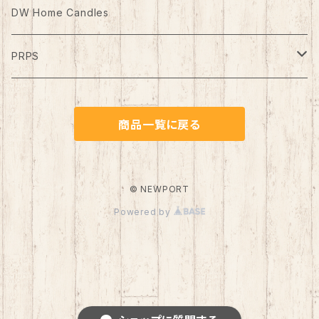
ケア用品
Belt（ベルト）
DW Home Candles
PRPS
Denim Pants
商品一覧に戻る
© NEWPORT
Powered by