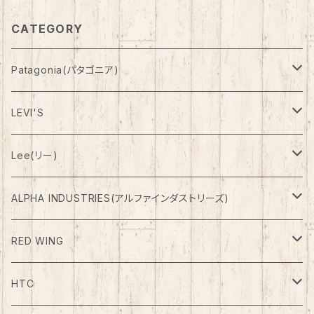
CATEGORY
Patagonia(パタゴニア)
Outer(アウター)
LEVI'S
Down(ダウン)
Pants(パンツ)
Denim Pants
Lee(リー)
Fleese(フリース)
Shorts(ショーツ)
ETC Pants
Outer(アウター)
ALPHA INDUSTRIES(アルファインダストリーズ)
Outer(アウター)
RED WING
Boots
HTC