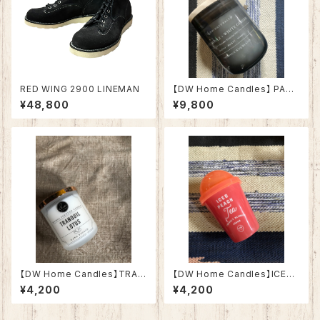
RED WING 2900 LINEMAN
【DW Home Candles】 PATC
HOULI & WHITE GINGER 17.
¥48,800
¥9,800
7oz【アロマキャンドル】
【DW Home Candles】TRAN
【DW Home Candles】ICED
QUIL LOTUS 3.8oz【アロマ
PEACH TEA 4.3oz【アロマキ
¥4,200
¥4,200
キャンドル】
ャンドル】