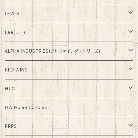
Outer(アウター)
LEVI'S
Down(ダウン)
Pants(パンツ)
Denim Pants
Lee(リー)
Fleese(フリース)
Shorts(ショーツ)
ETC Pants
Outer(アウター)
ALPHA INDUSTRIES(アルファインダストリーズ)
Outer(アウター)
RED WING
Boots
HTC
ケア用品
Belt（ベルト）
DW Home Candles
PRPS