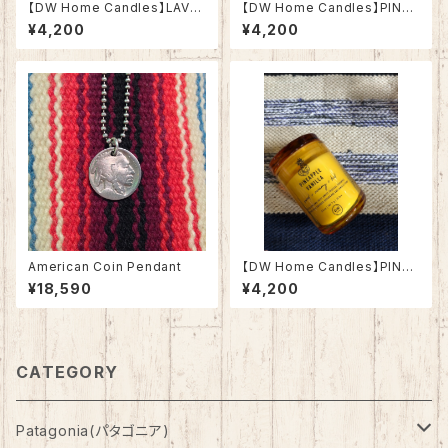
【DW Home Candles】LAVE
【DW Home Candles】PINA
NDER COOLER 4.3oz【アロ
COLADA 4.3oz【アロマキャン
¥4,200
¥4,200
マキャンドル】
ドル】
American Coin Pendant
【DW Home Candles】PINEA
PPLE VANILLA 3.8oz【アロマ
¥18,590
¥4,200
キャンドル】
CATEGORY
Patagonia(パタゴニア)