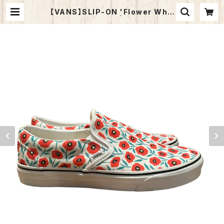
【VANS】SLIP-ON 'Flower Whit
e / Red' US9.0 | NEWPORT