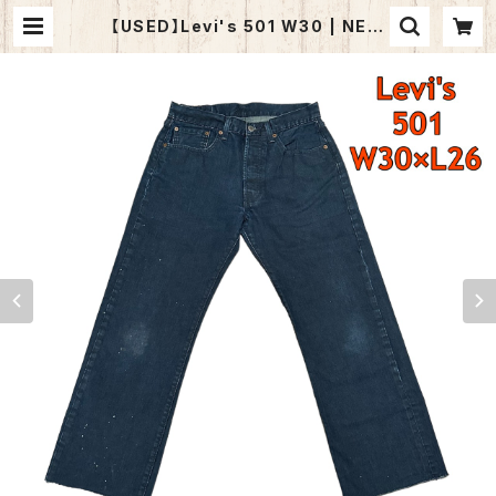
【USED】Levi's 501 W30 | NEW
PORT