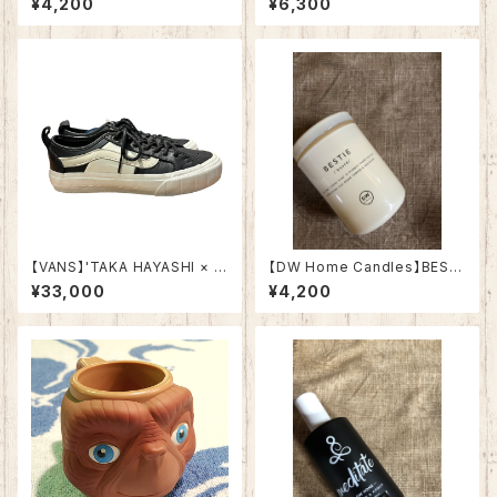
¥4,200
¥6,300
キャンドル】
ンドル】
【VANS】'TAKA HAYASHI × V
【DW Home Candles】BESTI
ans Vault TH Cotrt Lo' US5.
E 3.8oz【アロマキャンドル】
¥33,000
¥4,200
0