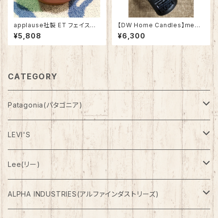
applause社製 ET フェイスマ
【DW Home Candles】medit
グカップ
ate 4oz【ルーム&リネンスプレ
¥5,808
¥6,300
ー】
CATEGORY
Patagonia(パタゴニア)
Outer(アウター)
LEVI'S
Down(ダウン)
Pants(パンツ)
Denim Pants
Lee(リー)
Fleese(フリース)
Shorts(ショーツ)
ETC Pants
Outer(アウター)
ALPHA INDUSTRIES(アルファインダストリーズ)