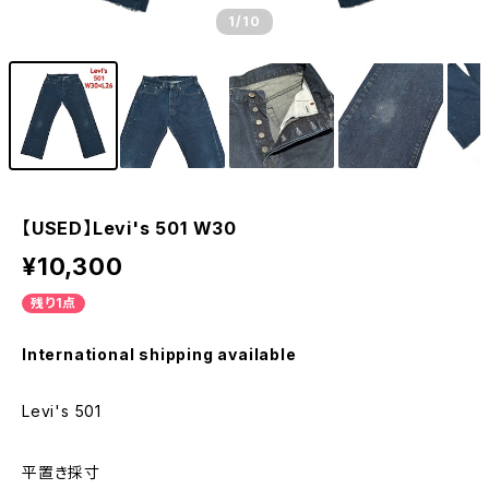
1
/10
【USED】Levi's 501 W30
¥10,300
残り1点
International shipping available
Levi's 501
平置き採寸