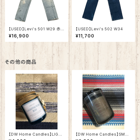
【USED】Levi's 501 W29 赤
【USED】Levi's 502 W34
耳 USA製
¥16,900
¥11,700
その他の商品
【DW Home Candles】LIGH
【DW Home Candles】SMOK
THOUSE BAY 3.8oz【アロマ
ED BIRCH 15.3oz【アロマキャ