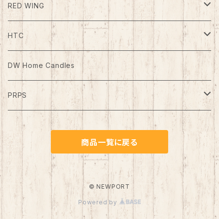
Outer(アウター)
RED WING
Boots
HTC
ケア用品
Belt（ベルト）
DW Home Candles
PRPS
Denim Pants
商品一覧に戻る
© NEWPORT
Powered by